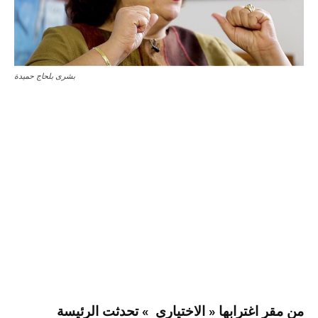
بشرى بلحاج حميدة
من مقر اغترابها « الاختياري » تحدثت الرئيسة