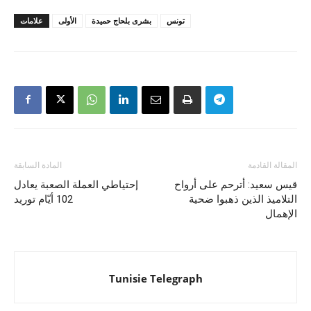
تونس
بشرى بلحاج حميدة
الأولى
علامات
المقالة القادمة
المادة السابقة
قيس سعيد: أترحم على أرواح
إحتياطي العملة الصعبة يعادل
التلاميذ الذين ذهبوا ضحية
102 أيّام توريد
الإهمال
Tunisie Telegraph