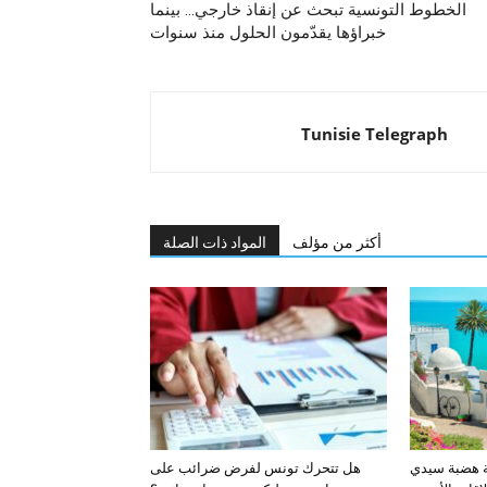
الخطوط التونسية تبحث عن إنقاذ خارجي… بينما
خبراؤها يقدّمون الحلول منذ سنوات
Tunisie Telegraph
أكثر من مؤلف
المواد ذات الصلة
ة هضبة سيدي
هل تتحرك تونس لفرض ضرائب على