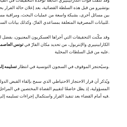
وقد كُلّفت قوات الكارابينييري التابعة لوحدة التحقيقات في القيا
بين مسائل أخرى، بشبكة واسعة من عمليات البحث، ومراقبة مستم
للبيانات المصرفية المتعلقة بمساعدي الفارّ، وكذلك بيانات السفر الخاصة بهم.
وقد مكّنت التحقيقات التي أجراها العسكريون المعنيون، بفضل ا
الكارابينييري والإنتربول، من تحديد مكان الفارّ في
تونس العاصمة
عليه من قبل السلطات المحلية.
.
وسيُحتجز الموقوف في السجون التونسية في انتظار
تسليمه إلى
ويُذكر أن قرار الاحتجاز الاحتياطي الذي سمح بإلقاء القبض الدولي
المسؤولية، إذ يظل خاضعًا لتقييم القضاة المختصين في المراحل 
فيه أمام القضاء بعد تنفيذ القرار واستكمال إجراءات تسليمه إلى التراب الإيطالي.