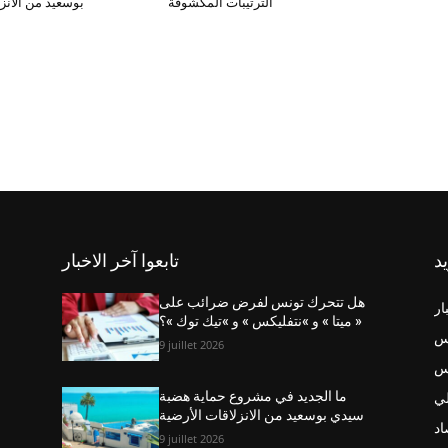
الترتيبات المكشوفة
بوسعيد من الانزل
يد
تابعوا آخر الاخبار
هل تتحرك تونس لفرض ضرائب على
ار
« ميتا » و »نتفليكس » و »تيك توك »؟
س
9 juillet 2026
نس
ي
ما الجديد في مشروع حماية هضبة
سيدي بوسعيد من الانزلاقات الأرضية
اد
9 juillet 2026