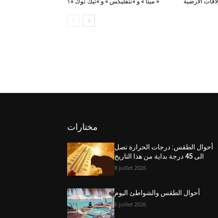
اقات الأرضية
« ميتا » و »نتفليكس » و »تيك توك »؟
مختارات
أحوال الطقس: درجات الحرارة تصل
الى 45 درجة بداية من هذا التاريخ
8 juillet 2026
أحوال الطقس والشواطئ اليوم
6 juillet 2026