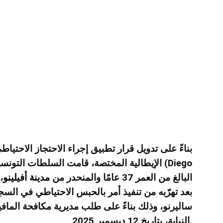
بناءً على تدويل قرار تطبيق إجراء الاحتجاز الاحت
الإيطالية المختصة، قامت السلطات التونسية بإ
Bocciero)، البالغ من العمر 37 عامًا والمنحدر من
مدينة أفيلينو
،
بعد تهرّبه من تنفيذ أمر بالحبس الاحتياطي في ا
ساليرنو، وذلك بناءً على طلب مديرية مكافحة المافي
النيابة، بتاريخ 12 ديسمبر 2025.