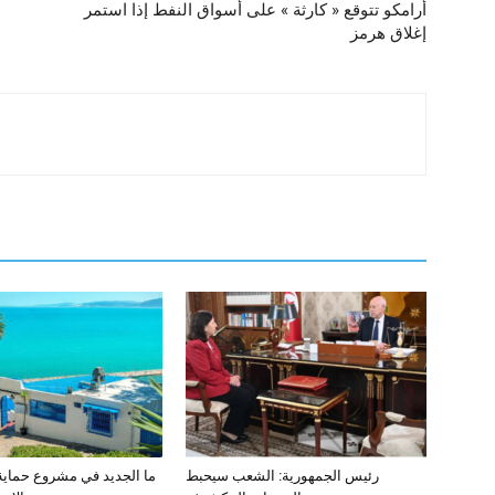
أرامكو تتوقع « كارثة » على أسواق النفط إذا استمر
إغلاق هرمز
رئيس الجمهورية: الشعب سيحبط
ما الجديد في مشروع حماي