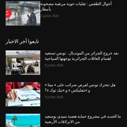
أحوال الطقس : تقلبات جوية مرتقبة مصحوبة
بأمطار
2 juillet 2026
تابعوا آخر الاخبار
بعد خروج الجزائر من المونديال.. تونس تستعيد
اهتمام العائلات الجزائرية بوجهتها السياحية
9 juillet 2026
هل تتحرك تونس لفرض ضرائب على « ميتا »
و »نتفليكس » و »تيك توك »؟
9 juillet 2026
ما الجديد في مشروع حماية هضبة سيدي بوسعيد
من الانزلاقات الأرضية