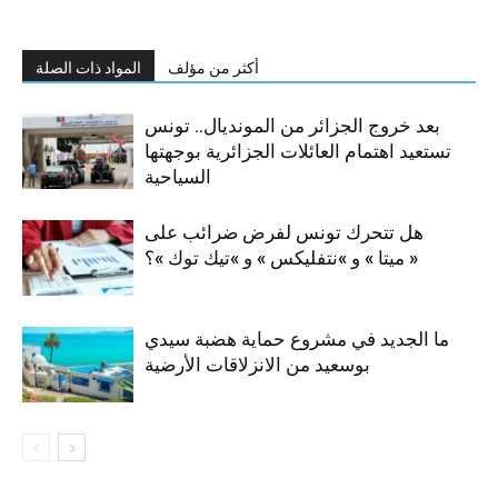
أكثر من مؤلف
المواد ذات الصلة
بعد خروج الجزائر من المونديال.. تونس
تستعيد اهتمام العائلات الجزائرية بوجهتها
السياحية
هل تتحرك تونس لفرض ضرائب على
« ميتا » و »نتفليكس » و »تيك توك »؟
ما الجديد في مشروع حماية هضبة سيدي
بوسعيد من الانزلاقات الأرضية