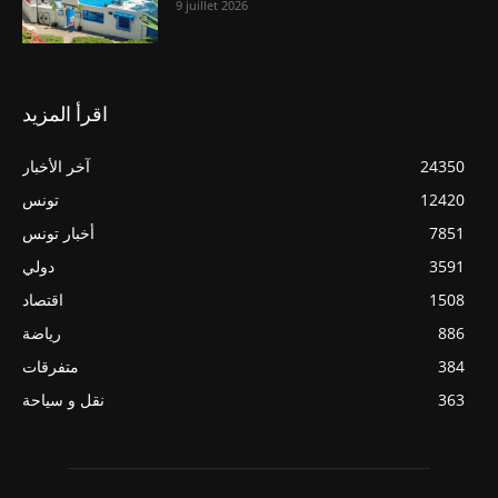
9 juillet 2026
اقرأ المزيد
24350
آخر الأخبار
12420
تونس
7851
أخبار تونس
3591
دولي
1508
اقتصاد
886
رياضة
384
متفرقات
363
نقل و سياحة