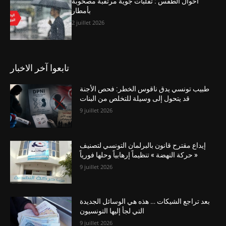
أحوال الطقس : تقلبات جوية مرتقبة مصحوبة
بأمطار
2 juillet 2026
تابعوا آخر الاخبار
طبيب تونسي يدق ناقوس الخطر: فحص الأجنة
قد يتحول إلى وسيلة للتخلص من البنات
9 juillet 2026
إيداع مقترح قانون بالبرلمان التونسي لتصنيف
« حركة النهضة » تنظيماً إرهابياً وحلها فورياً
9 juillet 2026
بعد تراجع الشيكات … هذه هي الوسائل الجديدة
التي لجأ إليها التونسيون
9 juillet 2026