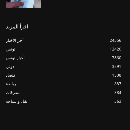
اقرأ المزيد
24356
آخر الأخبار
12420
تونس
7860
أخبار تونس
3591
دولي
1508
اقتصاد
887
رياضة
384
متفرقات
363
نقل و سياحة