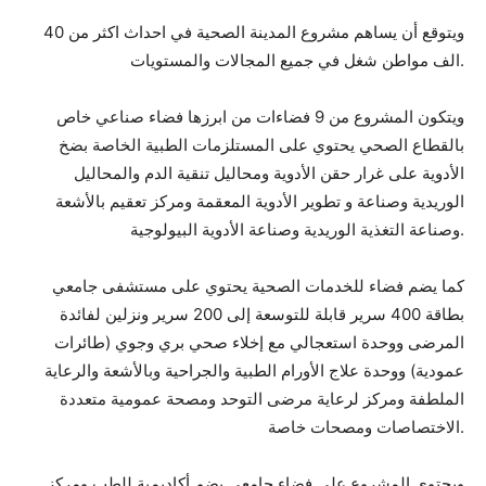
ويتوقع أن يساهم مشروع المدينة الصحية في احداث اكثر من 40
الف مواطن شغل في جميع المجالات والمستويات.
ويتكون المشروع من 9 فضاءات من ابرزها فضاء صناعي خاص
بالقطاع الصحي يحتوي على المستلزمات الطبية الخاصة بضخ
الأدوية على غرار حقن الأدوية ومحاليل تنقية الدم والمحاليل
الوريدية وصناعة و تطوير الأدوية المعقمة ومركز تعقيم بالأشعة
وصناعة التغذية الوريدية وصناعة الأدوية البيولوجية.
كما يضم فضاء للخدمات الصحية يحتوي على مستشفى جامعي
بطاقة 400 سرير قابلة للتوسعة إلى 200 سرير ونزلين لفائدة
المرضى ووحدة استعجالي مع إخلاء صحي بري وجوي (طائرات
عمودية) ووحدة علاج الأورام الطبية والجراحية وبالأشعة والرعاية
الملطفة ومركز لرعاية مرضى التوحد ومصحة عمومية متعددة
الاختصاصات ومصحات خاصة.
ويحتوى المشروع على فضاء جامعي يضم أكاديمية للطب ومركز