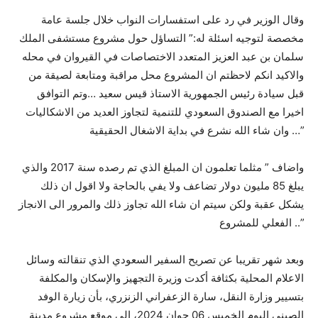
وقال الوزير في رد على استفسارات النواب خلال جلسة عامة
مخصصة لتوجيه اسئلة له:” التساؤل حول مشروع مستشفى الملك
سلمان بن عبد العزيز المتعدد الاختصاصات في القيروان في محله
والاكيد انكم لاحظتم ان المشروع محل مراقبة ومتابعة لصيقة من
قبل سيادة رئيس الجمهورية الاستاذ قيس سعيد …وتم التوافق
اخيرا مع الصندوق السعودي للتنمية لتجاوز العديد من الاشكاليات
وان شاء الله نشرع في بداية الاشغال الحقيقية …”
واضاف ” مثلما تعلمون ان المبلغ الذي تم رصده سنة 2017 والذي
يبلغ 85 مليون دولار تضاعف ولا يفي بالحاجة ولا اقول ان ذلك
يشكل عقبة ولكن سيتم ان شاء الله تجاوز ذلك والمرور الى الانجاز
الفعلي للمشروع ..”
وبعد شهر تقريبا عن تصريح السفير السعودي الذي تنقالته وسائل
الاعلام المحلية بكثافة أكدت وزيرة التجهيز والإسكان والمكلفة
بتسيير وزارة النقل، سارة الزعفراني الزنزري، بأن زيارة الوفد
الصيني اليوم الخميس 06 جوان 2024، إلى موقع مشروع مدينة