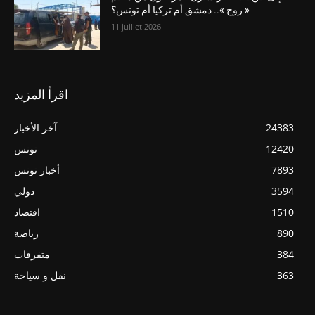
« روج ».. دمشق أم تركيا أم تونس؟
11 juillet 2026
اقرأ المزيد
24383
آخر الأخبار
12420
تونس
7893
أخبار تونس
3594
دولي
1510
اقتصاد
890
رياضة
384
متفرقات
363
نقل و سياحة