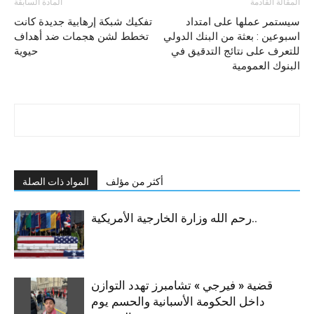
المقالة القادمة
المادة السابقة
سيستمر عملها على امتداد
تفكيك شبكة إرهابية جديدة كانت
اسبوعين : بعثة من البنك الدولي
تخطط لشن هجمات ضد أهداف
للتعرف على نتائج التدقيق في
حيوية
البنوك العمومية
أكثر من مؤلف
المواد ذات الصلة
رحم الله وزارة الخارجية الأمريكية..
قضية « فيرجي » تشامبرز تهدد التوازن
داخل الحكومة الأسبانية والحسم يوم