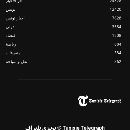
24328
آخر الأخبار
12420
تونس
7828
أخبار تونس
3584
دولي
1508
اقتصاد
884
رياضة
384
متفرقات
362
نقل و سياحة
تونيزي تلغراف ® Tunisie Telegraph