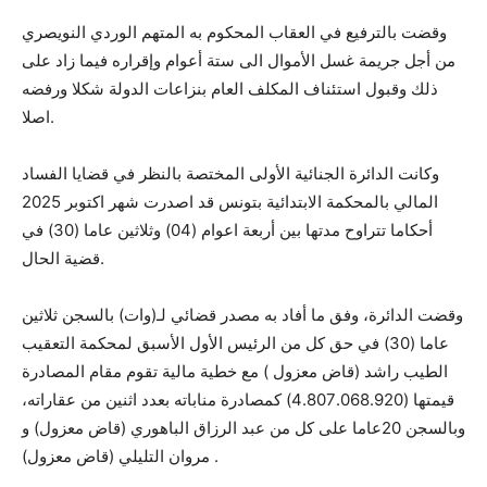
وقضت بالترفيع في العقاب المحكوم به المتهم الوردي النويصري
من أجل جريمة غسل الأموال الى ستة أعوام وإقراره فيما زاد على
ذلك وقبول استئناف المكلف العام بنزاعات الدولة شكلا ورفضه
اصلا.
وكانت الدائرة الجنائية الأولى المختصة بالنظر في قضايا الفساد
المالي بالمحكمة الابتدائية بتونس قد اصدرت شهر اكتوبر 2025
أحكاما تتراوح مدتها بين أربعة اعوام (04) وثلاثين عاما (30) في
قضية الحال.
وقضت الدائرة، وفق ما أفاد به مصدر قضائي لـ(وات) بالسجن ثلاثين
عاما (30) في حق كل من الرئيس الأول الأسبق لمحكمة التعقيب
الطيب راشد (قاض معزول ) مع خطية مالية تقوم مقام المصادرة
قيمتها (4.807.068.920) كمصادرة مناباته بعدد اثنين من عقاراته،
وبالسجن 20عاما على كل من عبد الرزاق الباهوري (قاض معزول) و
مروان التليلي (قاض معزول) .