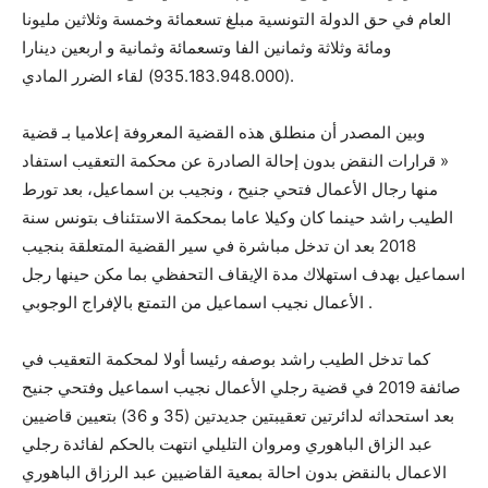
العام في حق الدولة التونسية مبلغ تسعمائة وخمسة وثلاثين مليونا
ومائة وثلاثة وثمانين الفا وتسعمائة وثمانية و اربعين دینارا
(935.183.948.000) لقاء الضرر المادي.
وبين المصدر أن منطلق هذه القضية المعروفة إعلاميا بـ قضية
« قرارات النقض بدون إحالة الصادرة عن محكمة التعقيب استفاد
منها رجال الأعمال فتحي جنيح ، ونجيب بن اسماعيل، بعد تورط
الطيب راشد حينما كان وكيلا عاما بمحكمة الاستئناف بتونس سنة
2018 بعد ان تدخل مباشرة في سير القضية المتعلقة بنجيب
اسماعيل بهدف استهلاك مدة الإيقاف التحفظي بما مكن حينها رجل
الأعمال نجيب اسماعيل من التمتع بالإفراج الوجوبي .
كما تدخل الطيب راشد بوصفه رئيسا أولا لمحكمة التعقيب في
صائفة 2019 في قضية رجلي الأعمال نجيب اسماعيل وفتحي جنيح
بعد استحداثه لدائرتين تعقيبتين جديدتين (35 و 36) بتعيين قاضيين
عبد الزاق الباهوري ومروان التليلي انتهت بالحكم لفائدة رجلي
الاعمال بالنقض بدون احالة بمعية القاضيين عبد الرزاق الباهوري