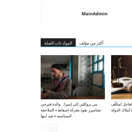
MainAdmin
أكثر من مؤلف
المواد ذات الصلة
ذ العاجل لمكلّف
من بروكلين إلى إيبيزا… والدة فيرجي
أملاك الدولة
تشامبرز تقود معركة إسقاط « الملاحقة
السياسية » ضد ابنها