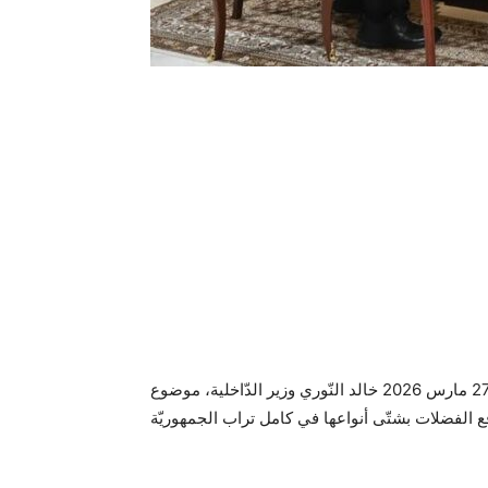
تناول رئيس الجمهوريّة قيس سعيّد لدى استقباله أمس الجمعة 27 مارس 2026 خالد النّوري وزير الدّاخلية، موضوع