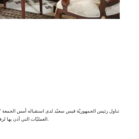
العمليّات التي أذن بها لرفع الفضلات بشتّى أنواعها في كامل تراب الجمهوريّة.