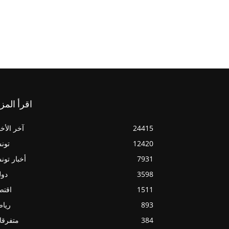
اقرأ المز
24415
آخر الأخب
12420
تون
7931
أخبار تو
3598
دول
1511
اقتص
893
ريا
384
متفرقا