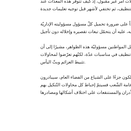
لات أمر غير مقبول، إذ كيف تتوفّر هذه المعدّات عند
اً على ضرورة تحميل كلّ مسؤول مسؤوليته الإداريّة
 المواطنين مسؤوليّة هذه الظواهر، مشيرًا إلى أن
تنظيف في مناسبات عدّة، لكنّهم تعرّضوا لمحاولات
تثبيط العزائم وبثّ اليأس.
تلكون جزءًا على الشياع من الفضاء العام، سيبادرون
مة الشّعب فسيتمّ إحباط كل محاولات التّنكيل بهم