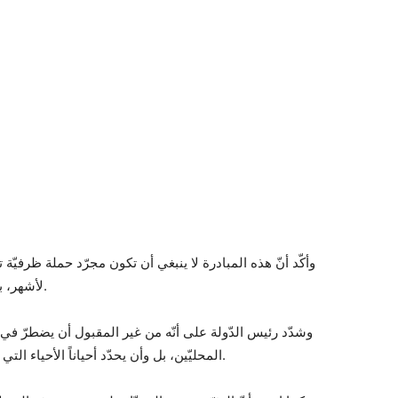
وأكّد أنّ هذه المبادرة لا ينبغي أن تكون مجرّد حملة ظرفيّة 
لأشهر، بل يجب أن تكون عملاً مستمرّاً ليلا نهارا دون انقطاع.
وشدّد رئيس الدّولة على أنّه من غير المقبول أن يضطرّ في ك
المحليّين، بل وأن يحدّد أحياناً الأحياء التي تراكمت فيها الأوساخ استناداً إلى الشكايات الواردة.