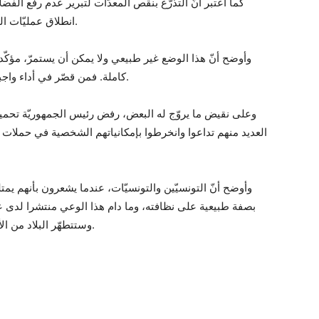
كما اعتبر أنّ التذرّع بنقص المعدّات لتبرير عدم رفع الفض
انطلاق عمليّات التنظيف، ثم تختفي لأشهر قبل توجيه تعليمات جديدة.
وأوضح أنّ هذا الوضع غير طبيعي ولا يمكن أن يستمرّ، مؤكّد
كاملة. فمن قصّر في أداء واجبه، عليه أن يتحمّل تبعات تقصيره وإخلاله دون تأجيل.
وعلى نقيض ما يروّج له البعض، رفض رئيس الجمهوريّة تحميل
العديد منهم تداعوا وانخرطوا بإمكانياتهم الشخصية في حملات 
وأوضح أنّ التونسيّين والتونسيّات، عندما يشعرون بأنهم يم
بصفة طبيعية على نظافته، وما دام هذا الوعي منتشرا لدى عا
وستتطهّر البلاد من الأدران والمستنقعات على اختلاف أشكالها ومصادرها.