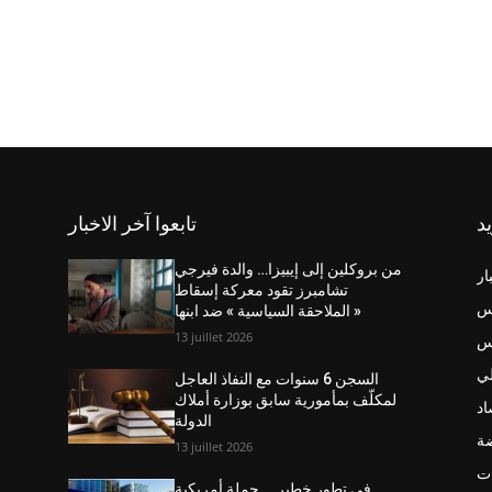
يد
تابعوا آخر الاخبار
من بروكلين إلى إيبيزا… والدة فيرجي
ار
تشامبرز تقود معركة إسقاط
س
« الملاحقة السياسية » ضد ابنها
13 juillet 2026
نس
ي
السجن 6 سنوات مع النفاذ العاجل
لمكلّف بمأمورية سابق بوزارة أملاك
اد
الدولة
ضة
13 juillet 2026
ت
في تطور خطير … حملة أمريكية