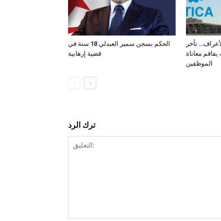
لأعراف… تأخر
الحكم بسجن سمير العبدلي 18 سنة في
فاقم معاناة
قضية إرهابية
الموظفين
ترك الرد