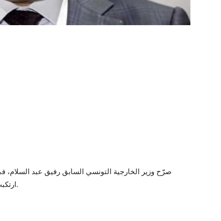
صرّح وزير الخارجية التونسي السابق رفيق عبد السلام، في
ارتكبت خطأً استراتيجياً عندما راهنت على إضعاف روسيا.