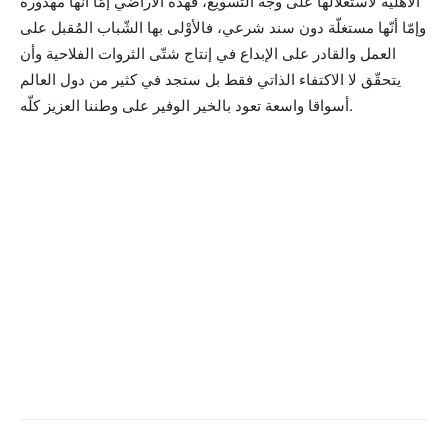
الأهلية لاستغلالها على وجه التسويغ، فهذه الأراضي إمّا أنّها مهدورة
وإمّا أنّها مستغلّة دون سند شرعي، فالأوْلى بها الشّباب المُقبل على
العمل والقادر على الإبداع في إنتاج شتّى الثروات الفلاحية وأن
يتحقّق لا الاكتفاء الذاتي فقط بل ستجد في كثير من دول العالم
أسواقا واسعة تعود بالخير الوفير على وطننا العزيز كلّه.