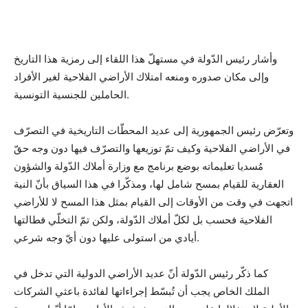
وأشار رئيس الدّولة في مستهلّ هذا اللقاء إلى رمزية هذا التاريخ
وإلى مكان صدوره ومنعه امتلاك الأراضي الفلاحية لغير الأفراد
الحاملين للجنسية التونسية.
وتعرّض رئيس الجمهورية إلى عديد المحطّات التاريخية في التصرّف
في الأراضي الفلاحية وكيف تمّ توزيعها والتصرّف فيها دون وجه حقّ
مُسديا تعليماته بوضع برنامج مع وزارة أملاك الدّولة والشؤون
العقارية للقيام بمسح شامل لها، ومذكّرا في هذا السياق بأنّ النية
اتجهت في وقت من الأوقات إلى القيام بمثل هذا المسح لا للأراضي
الفلاحية فحسب بل لكلّ أملاك الدّولة، ولكن تمّ التخلّي فطالتها
أيادي من استولى عليها دون أيّ وجه شرعي.
كما ذكّر رئيس الدّولة أنّ عديد الأراضي الدولية التي تدخل في
الملك الخاص يجب أن تُبسّط إجراءاتها لفائدة باعثي الشركات