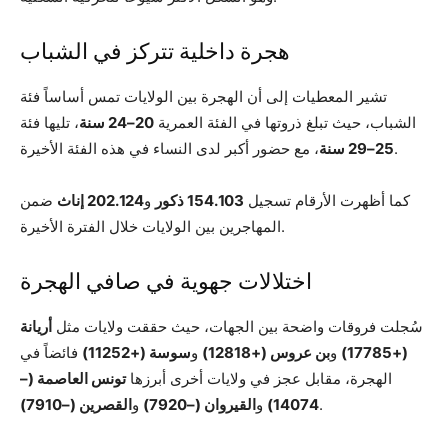
هجرة داخلية تتركز في الشباب
تشير المعطيات إلى أن الهجرة بين الولايات تمس أساساً فئة
الشباب، حيث تبلغ ذروتها في الفئة العمرية
20–24 سنة
، تليها فئة
، مع حضور أكبر لدى النساء في هذه الفئة الأخيرة.
25–29 سنة
كما أظهرت الأرقام تسجيل
154.103 ذكور
و
202.124 إناث
ضمن
المهاجرين بين الولايات خلال الفترة الأخيرة.
اختلالات جهوية في صافي الهجرة
سُجلت فروقات واضحة بين الجهات، حيث حققت ولايات مثل
أريانة
(+17785)
و
بن عروس (+12818)
و
سوسة (+11252)
فائضاً في
الهجرة، مقابل عجز في ولايات أخرى أبرزها
تونس العاصمة (–
.
14074)
و
القيروان (–7920)
و
القصرين (–7910)