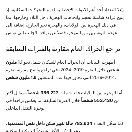
ويُعدّ التعداد أحد أهم الأدوات الإحصائية لفهم التحركات السكانية، إذ
يتيح قراءة شاملة لحجم واتجاهات الهجرة داخل البلاد وخارجها، بما
في ذلك الهجرة بين الولايات، والهجرة نحو الخارج، إضافة إلى
عودة التونسيين من المهجر، فضلاً عن توافد الأجانب إلى تونس.
تراجع الحراك العام مقارنة بالفترات السابقة
أظهرت البيانات أن الحراك العام للسكان شمل نحو
1.1 مليون
شخص
خلال الفترة 2019–2024، في تراجع واضح مقارنة بفترة
.
2014–2019 التي تجاوز فيها عدد المتنقلين
1.6 مليون شخص
أما الهجرة بين الولايات فقد شملت
356.227 شخصاً
، مقابل أكثر
من
553.430 شخصاً
خلال الفترة السابقة، ما يعكس تراجعاً في
وتيرة التنقل الداخلي.
كما سجّل التعداد
782.924 حالة تغيير سكن داخل نفس المعتمدية
،
وهو الشكل الأكثر شيوعاً للحركية السكنية.