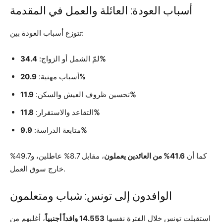
أسباب العودة: العائلة والعمل في المقدمة
تتوزع أسباب العودة بين:
34.4%
لمّ الشمل أو الزواج:
20.9%
أسباب مهنية:
11.9%
تحسين ظروف العيش والسكن:
11.8%
التقاعد والاستقرار:
9.9%
متابعة الدراسة:
كما أن
41.6% من العائدين يعملون
، مقابل 8.7% عاطلين، و49.7%
خارج سوق العمل.
الوافدون إلى تونس: شباب ومتعلمون
استقبلت تونس خلال الفترة نفسها
14.553 وافداً أجنبياً
، أغلبهم من