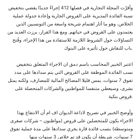
وأقرّت المجلة التجارية في فصلها 412 إجراءً جديدًا يقضي بتخفيض
نسبة الفائدة المديرية على القروض الجارية وإعادة جدولة عملية
الخلاص، وهو ما أثار اهتمام شريحة واسعة من التونسيين الذين
يعتمدون على القروض في حياتهم. ومع هذا القرار، برزت العديد من
التساؤلات حول الشروط اللازمة للاستفادة من هذا الإجراء، وفُتح
باب للنقاش حول تأثيره على البنوك.
اعتبر الخبير المحاسب باسم دمق ان الاجراء المتعلق بتخفيض
نسب الفائدة الموظفة على القروض التي يتم سدادها على مدد
تفوق 7 سنوات، يمس قليلا المصالح المالية للمصارف، ولكنه يمثل
بشرى، وسيعطي متنفسا للمواطنين والشركات المتحصلة على
قروض بنكية.
وأوضح الخبير في تصريح لاذاعة الديوان اف ام أن الانتفاع بهذا
الاجراء يكون للمتحصلين على قروض (مواطنون – شركات صغرى
ومتوسطة) بنسب فائدة قارة يجري سدادها على مدة جملية تفوق
7 سنوات، شريطة أن يكون قد تم خلاص 3 سنوات منها