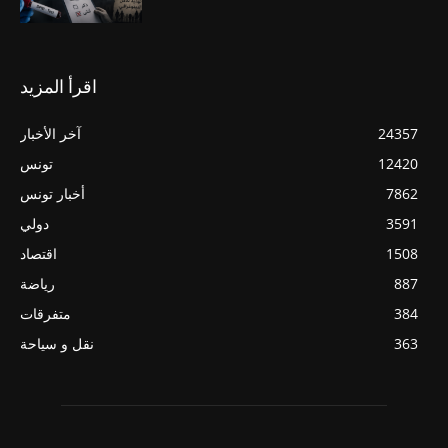
اقرأ المزيد
24357
آخر الأخبار
12420
تونس
7862
أخبار تونس
3591
دولي
1508
اقتصاد
887
رياضة
384
متفرقات
363
نقل و سياحة