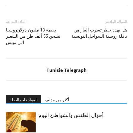
المقالة القادمة
المادة السابقة
هل يهدد خطر تسرب الغاز من
بقيمة 13 مليون دولار:روسيا
ناقلة روسية السواحل التونسية
تشحن 55 ألف طن من الشعير
الى تونس
Tunisie Telegraph
أكثر من مؤلف
المواد ذات الصلة
أحوال الطقس والشواطئ اليوم