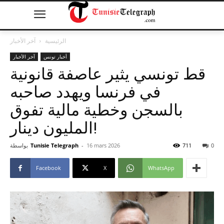
الرئيسية
آخر الأخبار
أخبار تونس
آخر الأخبار
قط تونسي يثير عاصفة قانونية
في فرنسا ويهدد صاحبه
بالسجن وخطية مالية تفوق
المليون دينار!
0
711
16 mars 2026
-
Tunisie Telegraph
بواسطة
Facebook
X
WhatsApp