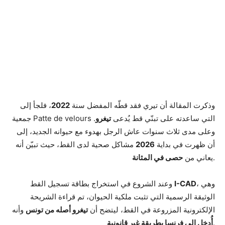
وذكرت المقالة أن تيري فقد قطّه المفضل سنة
2022
، فلجأ إلى
جمعية Patte de velours التي ساعدته على تبنّي قط يُدعى
تيغرو
.
وعلى مدى ثلاث سنوات عاش الرجل بهدوء مع حيوانه الجديد، إلى
أن ظهرت في بداية
2026
مشاكل صحية لدى القط، حيث تبيّن أنه
.
يعاني من
حصى في المثانة
، وهي
I-CAD
وعند الشروع في استخراج بطاقة تسجيل القط
الوثيقة الرسمية التي تثبت ملكية الحيوان، تم قراءة الشريحة
الإلكترونية المزروعة في القط، ليتضح أن
تيغرو أصله من تونس
وأنه
.
أُدخل إلى فرنسا بطريقة غير قانونية