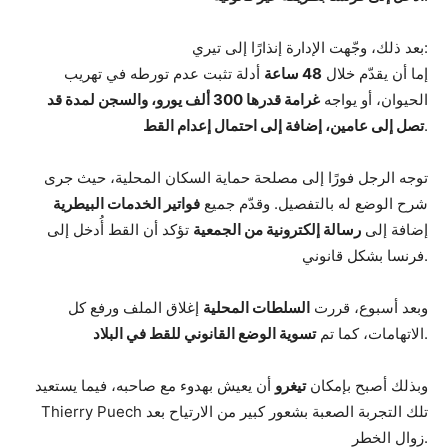
بعد ذلك، وجّهت الإدارة إنذارًا إلى تيري:
إما أن يقدّم خلال
48 ساعة
أدلة تثبت عدم تورطه في تهريب
الحيوان، أو يواجه
غرامة قدرها 300 ألف يورو، والسجن لمدة قد
.
تصل إلى عامين، إضافة إلى احتمال إعدام القط
توجه الرجل فورًا إلى مصلحة حماية السكان المحلية، حيث جرى
شرح الوضع له بالتفصيل. وقدّم جميع
فواتير الخدمات البيطرية
إضافة إلى
رسالة إلكترونية من الجمعية
تؤكد أن القط أُدخل إلى
فرنسا بشكل قانوني.
وبعد أسبوع، قررت
السلطات المحلية
إغلاق الملف ورفع كل
.
الاتهامات، كما تم
تسوية الوضع القانوني للقط في البلاد
وبذلك أصبح بإمكان
تيغرو
أن يعيش بهدوء مع صاحبه، فيما يستعيد
Thierry Puech تلك التجربة الصعبة بشعور كبير من الارتياح بعد
زوال الخطر.