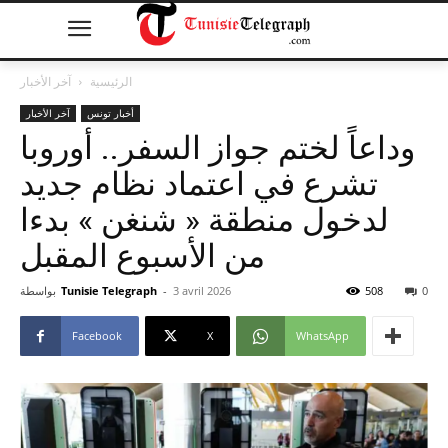
الرئيسية
آخر الأخبار
أخبار تونس
آخر الأخبار
وداعاً لختم جواز السفر.. أوروبا
تشرع في اعتماد نظام جديد
لدخول منطقة « شنغن » بدءا
من الأسبوع المقبل
0
508
3 avril 2026
-
Tunisie Telegraph
بواسطة
Facebook
X
WhatsApp