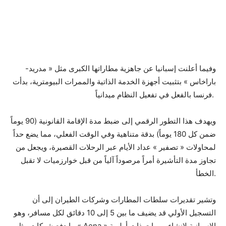
وفيما أعلنت إسبانيا عن جاهزية مطاراتها الكبرى مثل « مدريد-
باراخاس » بتثبيت أجهزة الخدمة الذاتية والممرات البيومترية، بدأت
فرنسا بالفعل في تفعيل النظام ميدانياً.
ويهدف هذا التطور الرقمي إلى ضبط مدة الإقامة القانونية (90 يوماً
ضمن كل 180 يوماً) بدقة متناهية وفي الوقت الفعلي، مما يضع حداً
لمحاولات « تصفير » عداد الأيام عبر الرحلات القصيرة، ويجعل من
تجاوز مدة التأشيرة أمراً مرصوداً آلياً من قبل خوارزميات لا تقبل
الخطأ.
وتشير تقديرات سلطات المطارات وشركات الطيران إلى أن
التسجيل الأولي قد يضيف ما بين 5 إلى 10 دقائق لكل مسافر، وهو
ما دفع شركات مثل « Aena » الإسبانية لإنشاء ممرات ذات أولوية