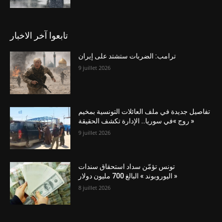
تابعوا آخر الاخبار
ترامب: الضربات ستشتد على إيران
9 juillet 2026
تفاصيل جديدة في ملف العائلات التونسية بمخيم
« روج »في سوريا.. الإدارة تكشف الحقيقة
9 juillet 2026
تونس تؤمّن سداد استحقاق سندات
« اليوروبوند » البالغ 700 مليون دولار
8 juillet 2026