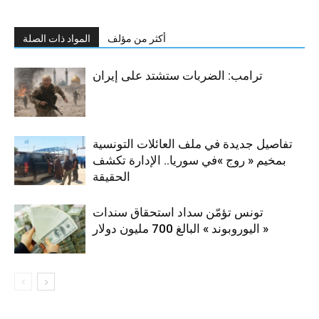
أكثر من مؤلف
المواد ذات الصلة
ترامب: الضربات ستشتد على إيران
تفاصيل جديدة في ملف العائلات التونسية
بمخيم « روج »في سوريا.. الإدارة تكشف
الحقيقة
تونس تؤمّن سداد استحقاق سندات
« اليوروبوند » البالغ 700 مليون دولار