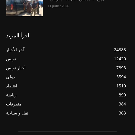
11 juillet 2026
اقرأ المزيد
24383
آخر الأخبار
12420
تونس
7893
أخبار تونس
3594
دولي
1510
اقتصاد
890
رياضة
384
متفرقات
363
نقل و سياحة