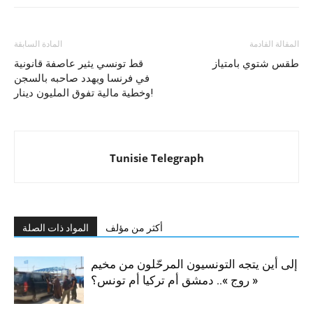
المقالة القادمة
المادة السابقة
طقس شتوي بامتياز
قط تونسي يثير عاصفة قانونية
في فرنسا ويهدد صاحبه بالسجن
وخطية مالية تفوق المليون دينار!
Tunisie Telegraph
أكثر من مؤلف
المواد ذات الصلة
إلى أين يتجه التونسيون المرحّلون من مخيم
« روج ».. دمشق أم تركيا أم تونس؟