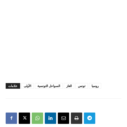
روسيا
تونس
الغاز
السواحل التونسية
الأولى
علامات