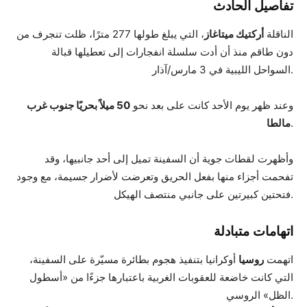
تفاصيل الحادث
الناقلة
أركتيك ميتاغاز
، التي يبلغ طولها 277 مترًا، ظلت تنجرف من
دون طاقم منذ أن أدت سلسلة انفجارات إلى تعطيلها قبالة
السواحل الليبية في 3 مارس/آذار.
وعند ظهر يوم الأحد كانت على بعد نحو
50 ميلاً بحريًا جنوب غرب
.
مالطا
وأظهرت لقطات جوية أن السفينة تميل إلى أحد جانبيها، وقد
تفحمت أجزاء منها بفعل الحريق وتعرضت لأضرار جسيمة، مع وجود
فتحتين كبيرتين على جانبي منتصف الهيكل.
اتهامات متبادلة
اتهمت
روسيا
أوكرانيا بتنفيذ هجوم بطائرة مسيّرة على السفينة،
التي كانت خاضعة للعقوبات الغربية باعتبارها جزءًا من «أسطول
الظل» الروسي.