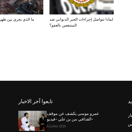
لماذا تتواصل إجراءات الجبر الديواني ضد
ما الذي يجري بين طه
المنتفعين بالعفو؟
يد
تابعوا آخر الاخبار
عمرو موسى يكشف عن موقف
ار
القذافي من بن علي -فيديو-
س
8 juillet 2026