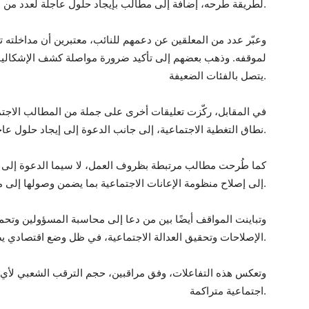
لطريقة طرحه، إضافة إلى مطالب بإيجاد حلول عاجلة لعدد من الملفات الاجتماعية.
وعبّر عدد من المعلقين عن دعمهم للنائب، معتبرين أن مداخلته 
لموقفه. وذهب بعضهم إلى تأكيد ضرورة مواصلة كشف الإشكاليا
يتصل بالفئات الضعيفة.
في المقابل، ركّزت تعليقات أخرى على جملة من المطالب الاجتم
نطاق التغطية الاجتماعية، إلى جانب الدعوة إلى إيجاد حلول عاجلة لملفات البطالة وأصحاب الشهائد العليا.
كما طُرحت مطالب مرتبطة بظروف العمل، لا سيما الدعوة إلى م
إلى إصلاح منظومة الإعانات الاجتماعية بما يضمن وصولها إلى مستحقيها.
وتباينت المواقف أيضًا بين من دعا إلى محاسبة المسؤولين وتحم
الإصلاحات وتحقيق العدالة الاجتماعية، في ظل وضع اقتصادي يصفه عدد من المعلقين بالصعب.
وتعكس هذه التفاعلات، وفق مراقبين، حجم الترقب الشعبي لأي
اجتماعية متراكمة.