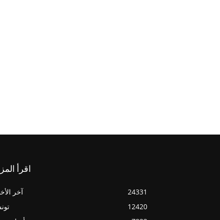
اقرأ المز
24331
آخر الأخب
12420
تون