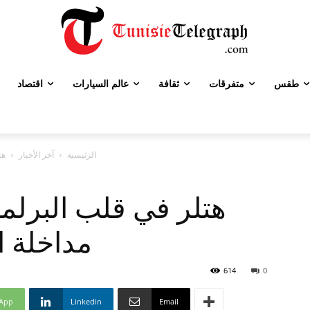
طقس
متفرقات
ثقافة
عالم السيارات
اقتصاد
الرئيسية
آخر الأخبار
هت
هتلر في قلب البرلم
مداخلة ا
614
0
App
Linkedin
Email