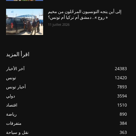
إلى أين يتجه التونسيون المرحّلون من مخيم
« روج ».. دمشق أم تركيا أم تونس؟
11 juillet 2026
اقرأ المزيد
24383
آخر الأخبار
12420
تونس
7893
أخبار تونس
3594
دولي
1510
اقتصاد
890
رياضة
384
متفرقات
363
نقل و سياحة