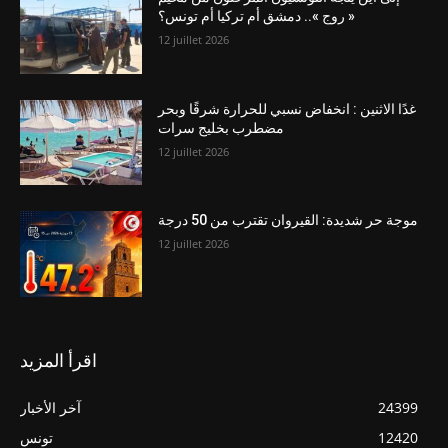
« روج ».. دمشق أم تركيا أم تونس؟
12 juillet 2026
غدًا الاثنين : انخفاض نسبي للحرارة شرقًا وبحر
مضطرب بخليج سرات
12 juillet 2026
موجة حر شديدة: القيروان تقترب من 50 درجة
12 juillet 2026
اقرأ المزيد
24399
آخر الأخبار
12420
تونس