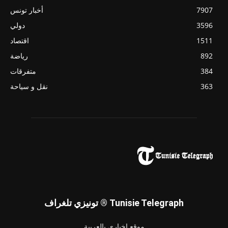
7907
أخبار تونس
3596
دولي
1511
اقتصاد
892
رياضة
384
متفرقات
363
نقل و سياحة
تونيزي تلغراف ® Tunisie Telegraph
موقع إخباري بالعربية