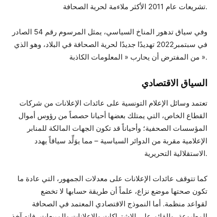
تشريعات عام 2011 الأكثر ملاءمة لحرية الصحافة.
وفي سياق تدهور المناخ السياسي، يمثل المرسوم رقم 54 الصادر
في سبتمبر2022 تهديدًا جديدًا لحرية الصحافة في البلاد، وهو الذي
من المفترض أن يحارب « المعلومات الكاذبة ».
السياق الاقتصادي
تعتمد وسائل الإعلام التونسية على عائدات الإعلانات من شركات
القطاع الخاص، التي يمتلك بعضها أحيانا حصصاً من رؤوس أموال
المؤسسات الصحفية؛ وأحياناً قد تكون الجهات المالكة للمنابر
الإعلامية مقربة من الدوائر السياسية – مما يوَلِّد سياقاً يهدد
الاستقلالية التحريرية.
كما تتوقف عائدات الإعلانات على معدلات الجمهور، التي عادة ما
تكون صحتها موضع نزاع، علماً أن طريقة حسابها لا تخضع
لقواعد منظمة. أما النموذج الاقتصادي المعتمد في الصحافة
المطبوعة، والقائم على الاشتراكات والإعلانات والمبيعات، فإنه آخذ