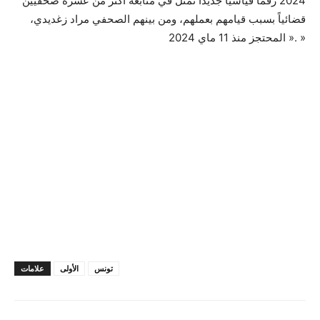
2024 رقماً قياسياً جديداً تمثل في متابعة أكثر من عشرة صحفيين
قضائياً بسبب قيامهم بعملهم، ومن بينهم الصحفي مراد زغديدي،
« المحتجز منذ 11 ماي 2024. »
تونس
الأولى
علامات