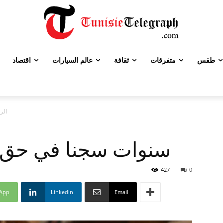
طقس
متفرقات
ثقافة
عالم السيارات
اقتصاد
الر
6 سنوات سجنا في حق
427
0
App
Linkedin
Email