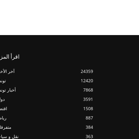
اقرأ المز
24359
آخر الأخب
12420
تون
7868
أخبار تو
3591
دول
1508
اقتص
887
ريا
384
متفرقا
363
نقل و سيا