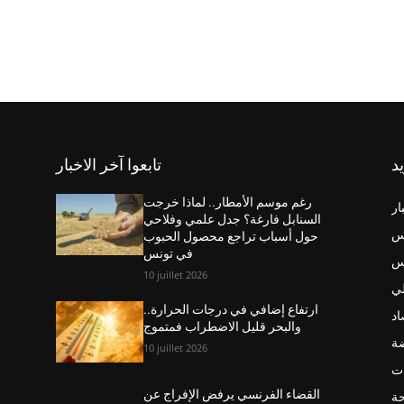
يد
تابعوا آخر الاخبار
رغم موسم الأمطار.. لماذا خرجت
ار
السنابل فارغة؟ جدل علمي وفلاحي
س
حول أسباب تراجع محصول الحبوب
في تونس
نس
10 juillet 2026
ي
ارتفاع إضافي في درجات الحرارة..
اد
والبحر قليل الاضطراب فمتموج
ضة
10 juillet 2026
ت
القضاء الفرنسي يرفض الإفراج عن
حة