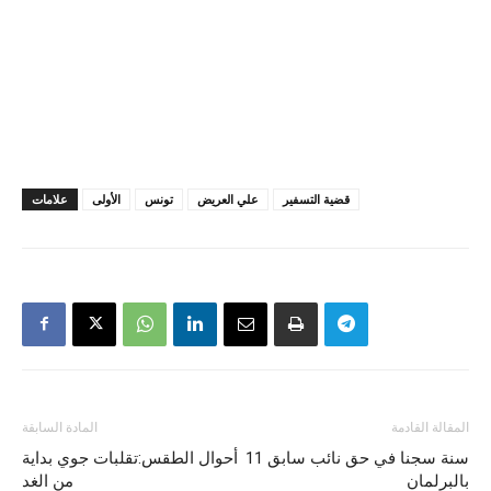
قضية التسفير
علي العريض
تونس
الأولى
علامات
المقالة القادمة
المادة السابقة
11 سنة سجنا في حق نائب سابق
أحوال الطقس:تقلبات جوي بداية
بالبرلمان
من الغد