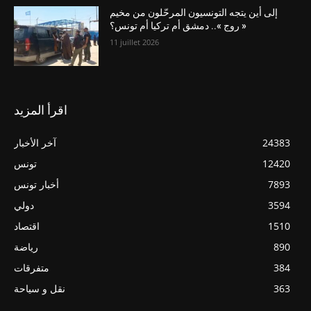
إلى أين يتجه التونسيون المرحّلون من مخيم
« روج ».. دمشق أم تركيا أم تونس؟
11 juillet 2026
اقرأ المزيد
24383
آخر الأخبار
12420
تونس
7893
أخبار تونس
3594
دولي
1510
اقتصاد
890
رياضة
384
متفرقات
363
نقل و سياحة