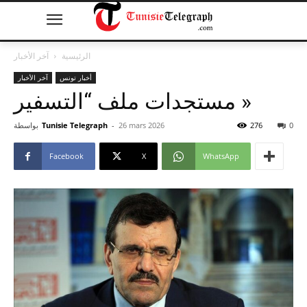
الرئيسية
آخر الأخبار
أخبار تونس
آخر الأخبار
مستجدات ملف “التسفير »
0
276
26 mars 2026
-
Tunisie Telegraph
بواسطة
Facebook
X
WhatsApp