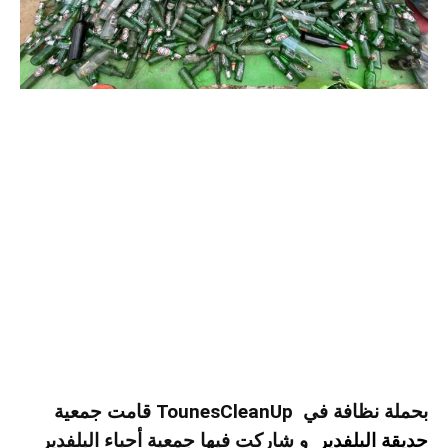
قامت جمعية TounesCleanUp بحملة نظافة في
حديقة البلفدير
و شاركت فيها جمعية أحباء البلفدير