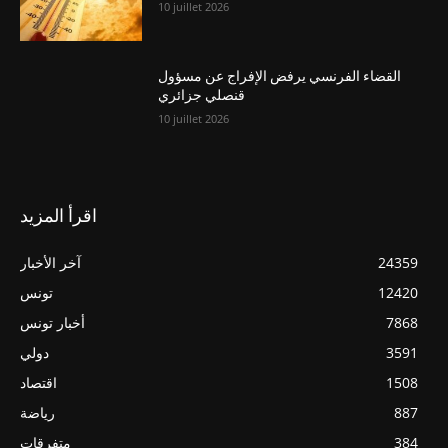
10 juillet 2026
القضاء الفرنسي يرفض الإفراج عن مسؤول
قنصلي جزائري
10 juillet 2026
اقرأ المزيد
24359
آخر الأخبار
12420
تونس
7868
أخبار تونس
3591
دولي
1508
اقتصاد
887
رياضة
384
متفرقات