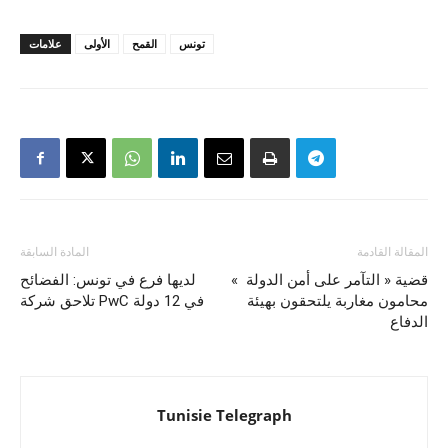
تونس
القمح
الأولى
علامات
المقالة القادمة
المادة السابقة
قضية « التآمر على أمن الدولة »
لديها فرع في تونس: الفضائح
محامون مغاربة يلتحقون بهيئة
تلاحق شركة PwC في 12 دولة
الدفاع
Tunisie Telegraph