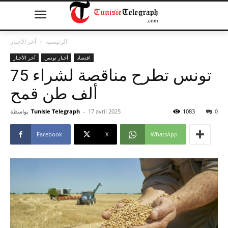
الرئيسية
آخر الأخبار
اقتصاد
أخبار تونس
آخر الأخبار
تونس تطرح مناقصة لشراء 75
ألف طن قمح
0
1083
17 avril 2025
-
Tunisie Telegraph
بواسطة
Facebook
X
WhatsApp