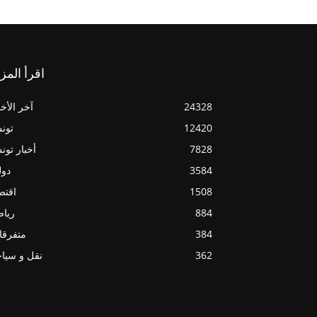
اقرأ المز
24328
آخر الأخب
12420
تون
7828
أخبار تو
3584
دول
1508
اقتص
884
ريا
384
متفرقا
362
نقل و سيا