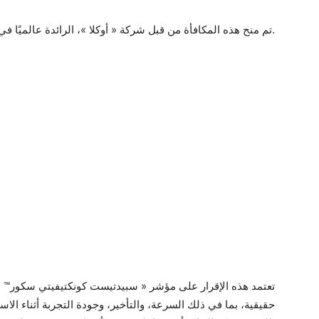
تم منح هذه المكافأة من قبل شركة « أوكلا »، الرائدة عالميًا في مجال الذكاء الاصطناعي للاتصال وتحليل الشبكات.
تعتمد هذه الإقرار على مؤشر « سبيدتيست كونكتيفيتي سكور™
حقيقية، بما في ذلك السرعة، والتأخير، وجودة التجربة أثناء ال