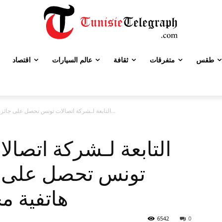
طقس
متفرقات
ثقافة
عالم السيارات
اقتصاد
شركة MATTEL التابعة لـشركة اتصالات تونس تحصل على جائزة أفضل شبكة هاتفية...
تونس تحصل على ج
هاتفية مح
6542
0