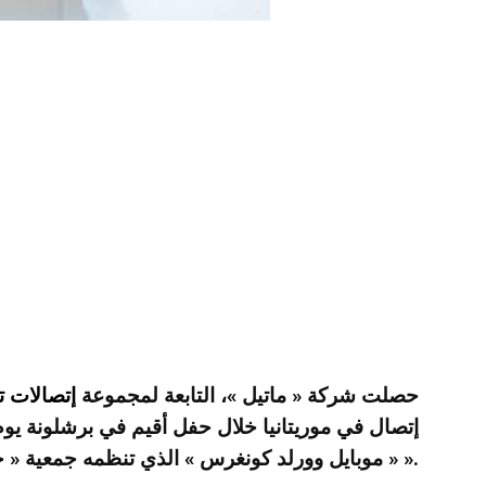
حصلت شركة « ماتيل »، التابعة لمجموعة
إتصالات 
« موبايل وورلد كونغرس » الذي تنظمه جمعية « جي إس إم إيه ».