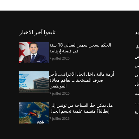
يد
تابعوا آخر الاخبار
الحكم بسجن سمير العبدلي 18 سنة
ار
في قضية إرهابية
س
7 juillet 2026
نس
ي
أزمة مالية داخل اتحاد الأعراف… تأخر
صرف المستحقات يفاقم معاناة
اد
الموظفين
ضة
7 juillet 2026
ت
هل يمكن حقًا السباحة من تونس إلى
إيطاليا؟ منظمة علمية تحسم الجدل
حة
7 juillet 2026