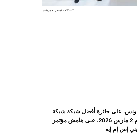
اتصالات تونس موريتانيا
تونس
، على جائزة أفضل شبكة شبكة
إتصال في موريتانيا خلال حفل أقيم في برشلونة يوم 2 مارس 2026، على هامش مؤتمر