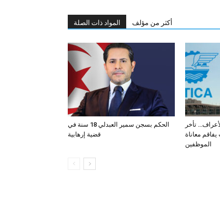
أكثر من مؤلف
المواد ذات الصلة
لأعراف… تأخر
الحكم بسجن سمير العبدلي 18 سنة في
فاقم معاناة
قضية إرهابية
الموظفين