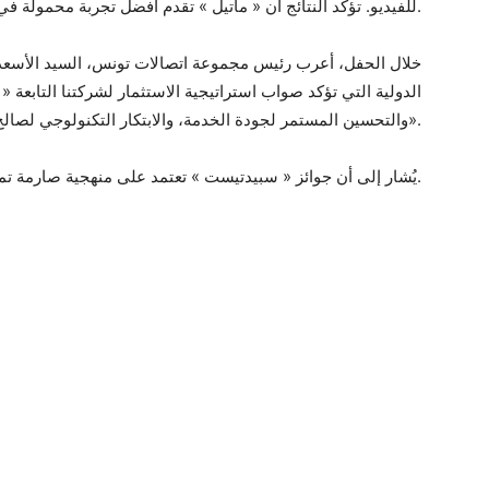
للفيديو. تؤكد النتائج أن « ماتيل » تقدم أفضل تجربة محمولة في موريتانيا.
خلال الحفل، أعرب رئيس مجموعة اتصالات تونس، السيد الأسعد بن
الدولية التي تؤكد صواب استراتيجية الاستثمار لشركتنا التابعة «
والتحسين المستمر لجودة الخدمة، والابتكار التكنولوجي لصالح عملائها على كامل الأراضي الموريتانية».
يُشار إلى أن جوائز « سبيدتيست » تعتمد على منهجية صارمة تمكن من تحديد أفضل الأداء في بيئة تنافسية.