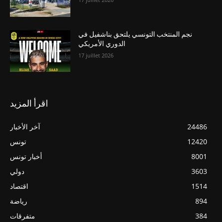
نجم المنتخب التونسي يلتحق بناشفيل في
الدوري الأمريكي
17 juillet 2026
اقرأ المزيد
24486
آخر الأخبار
12420
تونس
8001
أخبار تونس
3603
دولي
1514
اقتصاد
894
رياضة
384
متفرقات