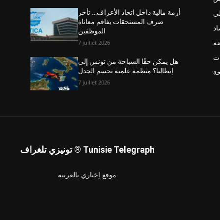
ي
أزمة مالية داخل اتحاد الأعراف… تأخر
صرف المستحقات يفاقم معاناة
اد
الموظفين
ضة
7 juillet 2026
ت
هل يمكن حقًا السباحة من تونس إلى
إيطاليا؟ منظمة علمية تحسم الجدل
حة
7 juillet 2026
تونيزي تلغراف ® Tunisie Telegraph
موقع إخباري بالعربية