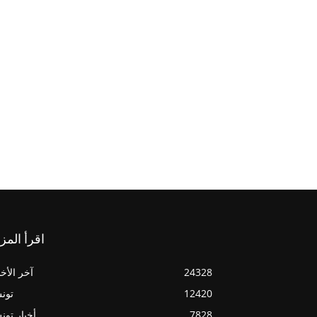
اقرأ المز
24328
آخر الأخب
12420
تون
7828
أخبار تو