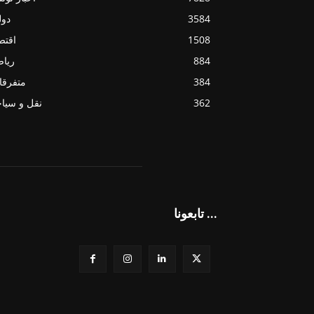
3584
دول
1508
اقتص
884
ريا
384
متفرقا
362
نقل و سيا
تابعونا ...