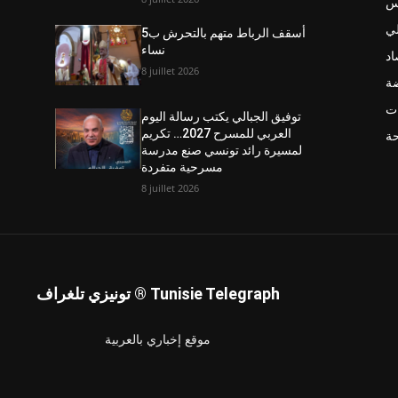
نس
ي
أسقف الرباط متهم بالتحرش ب5
نساء
اد
8 juillet 2026
ضة
ت
توفيق الجبالي يكتب رسالة اليوم
العربي للمسرح 2027… تكريم
حة
لمسيرة رائد تونسي صنع مدرسة
مسرحية متفردة
8 juillet 2026
تونيزي تلغراف ® Tunisie Telegraph
موقع إخباري بالعربية