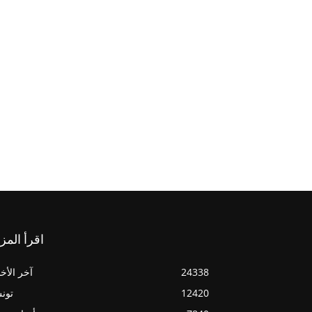
اقرأ المز
24338
آخر الأخب
12420
تون