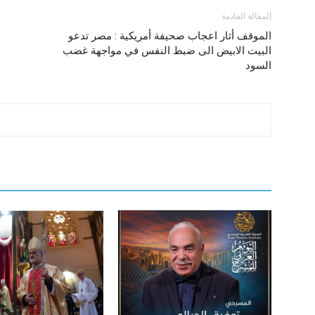
المقالة القادمة
الموقف أثار اعجاب صحيفة أمريكية : مصر تدعو
البيت الابيض الى ضبط النفس في مواجهة غضب
السود