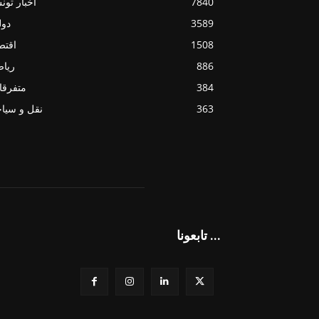
7840
أخبار تو
3589
دول
1508
اقتص
886
ريا
384
متفرقا
363
نقل و سيا
تابعونا ...