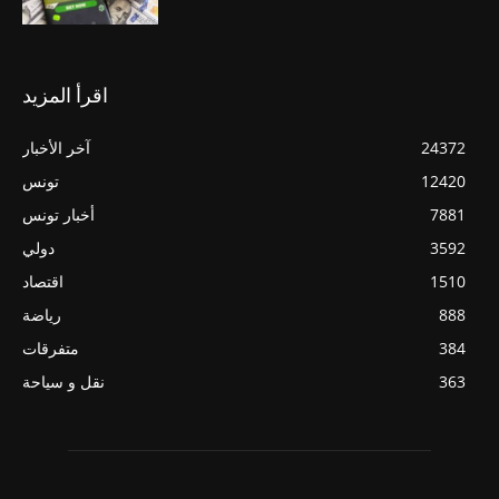
اقرأ المزيد
24372
آخر الأخبار
12420
تونس
7881
أخبار تونس
3592
دولي
1510
اقتصاد
888
رياضة
384
متفرقات
363
نقل و سياحة