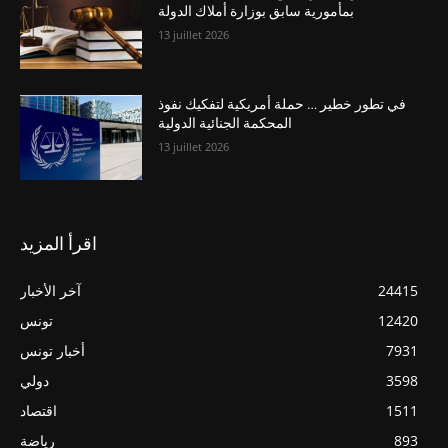
بمأمورية سابق بوزارة أملاك الدولة
13 juillet 2026
في تطور خطير … حملة أمريكية لتفكيك نفوذ
المحكمة الجنائية الدولية
13 juillet 2026
اقرأ المزيد
24415
آخر الأخبار
12420
تونس
7931
أخبار تونس
3598
دولي
1511
اقتصاد
893
رياضة