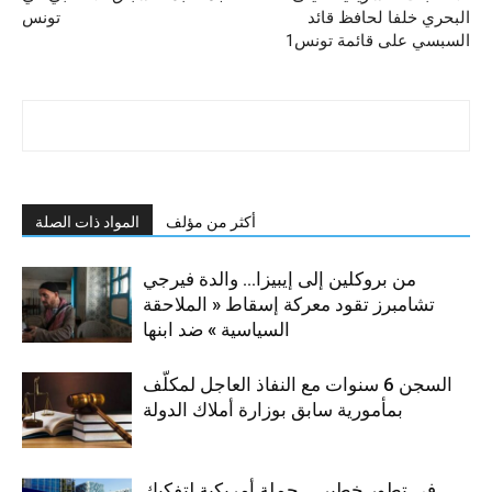
البحري خلفا لحافظ قائد
تونس
السبسي على قائمة تونس1
أكثر من مؤلف
المواد ذات الصلة
من بروكلين إلى إيبيزا… والدة فيرجي
تشامبرز تقود معركة إسقاط « الملاحقة
السياسية » ضد ابنها
السجن 6 سنوات مع النفاذ العاجل لمكلّف
بمأمورية سابق بوزارة أملاك الدولة
في تطور خطير … حملة أمريكية لتفكيك