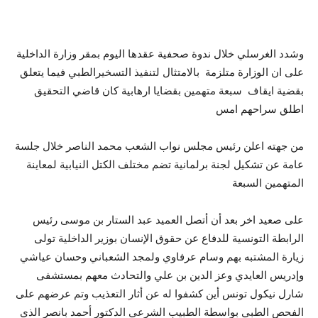
وشدد الغرسلي خلال ندوة صحفية عقدها اليوم بمقر وزارة الداخلية
على ان الوزارة متلزمة بالامتثال لتنفيذ التسخيرالطبي فيما يتعلق
بقضية ايقاف سبعة متهمين بقضايا ارهابية كان قاضي التحقيق
اطلق سراحهم امس
من جهته اعلن رئيس مجلس نواب الشعب محمد الناصر خلال جلسة
عامة عن تشكيل لجنة برلمانية تضم مختلف الكتل النيابية لمعاينة
المتهمين السبعة
على صعيد اخر بعد أن أتصل العميد عبد الستار بن موسى رئيس
الرابطة التونسية للدفاع عن حقوق الإنسان بوزير الداخلية تولى
زيارة المشتبه بهم وسام عرفاوي ولمجد الشعباني وحسان عياشي
وإدريس العايدي وعز الدين بن علي والتحادث معهم بمستشفى
شارل نيكول تونس أين كشفوا له عن أثار التعذيب وتم عرضهم على
الفحص الطبي بواسطة الطبيب الشرعي الدكتور أحمد بانصر الذي