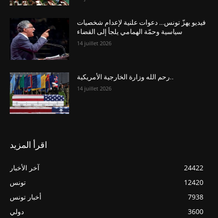
فيديو يهزّ تونس… دعوات علنية لإعدام شخصيات
سياسية وحمّة الهمامي يلجأ إلى القضاء
14 juillet 2026
رحم الله وزارة الخارجية الأمريكية..
14 juillet 2026
اقرأ المزيد
24422
آخر الأخبار
12420
تونس
7938
أخبار تونس
3600
دولي