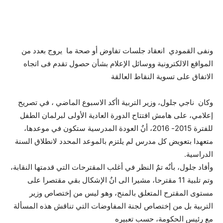
ونفى القمودي انعقاد جلسات تفاوض أو صحة ما يروج بعدد من
المواقع الالكترونية ووسائل الإعلام بشأن حصول تقدم فى اتجاه
الاتفاق على تسوية النقاط العالقة
وكان ناجي جلول، وزير التربية اأكد الاسبوع الماضي ، في تصريح
إعلامي، على هامش افتتاح الدورة العادية الأولى لبرلمان الطفل
للفترة 2015- 2016، أنٌ العودة المدرسية ستكون في موعدها،
متعهدا بتعويض كل مدرس لم يلتزم بالموعد المحدد لانطلاق السنة
الدراسية.
وأفاد جلول، بأنٌه تمٌ النظر في أغلب المقترحات التي قدمتها النقابة،
وتم تلبية 11 مقترحا، مشيرا الى انٌ الإشكال بقي مقتصرا على
مستوى المقترح المتعلق بالمنح، وهو ليس من إختصاص وزير
التربية بل من إختصاص لجنة المفاوضات التي تناقش هذه المسألة
مع رئيس الحكومة، حسب تعبيره