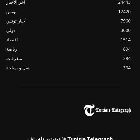
24443
آخر الأخبار
12420
تونس
7960
أخبار تونس
3600
دولي
1514
اقتصاد
894
رياضة
384
متفرقات
364
نقل و سياحة
تونيزي تلغراف ® Tunisie Telegraph