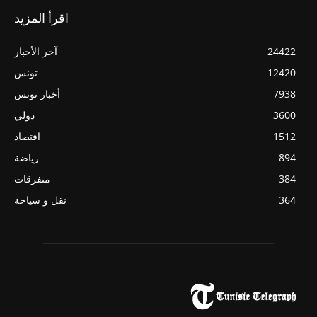
اقرأ المزيد
24422
آخر الأخبار
12420
تونس
7938
أخبار تونس
3600
دولي
1512
اقتصاد
894
رياضة
384
متفرقات
364
نقل و سياحة