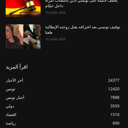
يخفّف حكمه على تونسي أدين باغتصاب امرأة
داخل حمّام
10 juillet 2026
توقيف تونسي بعد اعترافه بقتل زوجته الإيطالية
طعنا
10 juillet 2026
اقرأ المزيد
24377
آخر الأخبار
12420
تونس
7888
أخبار تونس
3593
دولي
1510
اقتصاد
890
رياضة