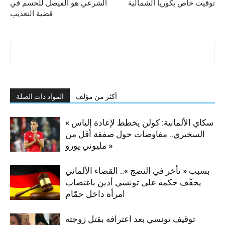
توقيت خاص بكوريا الشمالية
الشرعي هو الفيصل للحسم في
قضية التعذيب
أكثر من مؤلف
المواد ذات الصلة
« سكاي الألمانية: كولن يخطط لإعادة إلياس
السخيري.. مفاوضات حول صفقة أقل من
مليوني يورو »
بسبب « تأخر في النضج ».. القضاء الألماني
يخفّف حكمه على تونسي أدين باغتصاب
امرأة داخل حمّام
توقيف تونسي بعد اعترافه بقتل زوجته