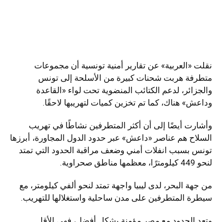
نقلت «العربية» عن تقارير أمنية تونسية أن مجموعات
متطرفة هربت شحنات كبيرة من الأسلحة إلى تونس
والجزائر، لدعم الكتائب المنضوية تحت لواء «القاعدة
وداعش» هناك، كما تم تخزين كميات لتهريبها لاحقًا.
وأشارت أيضًا إلى أن أكثر المتطرفين نشاطًا في تهريب
السلاح هم عناصر «داعش» عبر حدود الدول المجاورة، أبرزها
تونس بسبب انفلات أمني وضعف مراقبة الحدود التي تمتد
لنحو 449 كيلومترًا، معظمها مناطق صحراوية.
من جهة البحر، لدى ليبيا واجهة تمتد لنحو ألفي كيلومتر، مع
سيطرة المتطرفين على مدن ساحلية واستغلالها للتهريب.
وتعد الحدود مع مصر مؤمنة بشكل أفضل، فهي الأقل