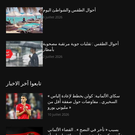
أحوال الطقس والشواطئ اليوم
6 juillet 2026
أحوال الطقس : تقلبات جوية مرتقبة مصحوبة
بأمطار
2 juillet 2026
تابعوا آخر الاخبار
« سكاي الألمانية: كولن يخطط لإعادة إلياس
السخيري.. مفاوضات حول صفقة أقل من
مليوني يورو »
10 juillet 2026
بسبب « تأخر في النضج ».. القضاء الألماني