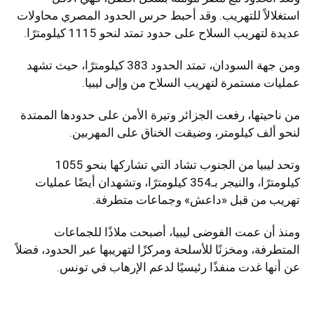
استغلالاً للتهريب. وقد أحبط حرس الحدود المصري محاولات
عديدة لتهريب السلاح على حدود تمتد لنحو 1115 كيلومترًا.
ومن جهة السودان، تمتد الحدود 383 كيلومترًا، حيث تشهد
عمليات مستمرة لتهريب السلاح من وإلى ليبيا.
من ناحيتها، رفعت الجزائر وتيرة الأمن على حدودها الممتدة
لنحو ألف كيلومتر، وضيقت الخناق على المهربين.
وتحد ليبيا من الجنوب تشاد التي تشاركها بنحو 1055
كيلومترًا، والنيجر بـ354 كيلومترًا، وتشهدان أيضًا عمليات
تهريب من قبل «داعش» وجماعات متطرفة.
ومنذ أن عمت الفوضى ليبيا، أصبحت ملاذًا للجماعات
المتطرفة، ومخزنًا للأسلحة ومركزًا لتهريبها عبر الحدود، فضلاً
عن أنها غدت منفذًا رئيسيًا لدعم الإرهاب في تونس.