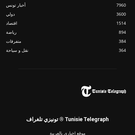
7960
أخبار تونس
3600
دولي
1514
اقتصاد
894
رياضة
384
متفرقات
364
نقل و سياحة
تونيزي تلغراف ® Tunisie Telegraph
موقع إخباري بالعربية