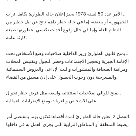
ـ الأمر عدد 50 لسنة 1978 يجيز إعلان حالة الطوارئ بكامل تراب
الجمهورية أو ببعضه، إما في حالة خطر داهم ناتج عن نيل خطير من
النظام العام وإما في حال وقوع أحداث تكتسي بخطورتها صبغة
كارثة عامة.
ـ يمنح قانون الطوارئ وزير الداخلية صلاحيات وضع الأشخاص تحت
الإقامة الجبرية وتحجير الاجتماعات وحظر التجول وتفتيش المحلات
ومراقبة الصحافة والمنشورات والبث الإذاعي والعروض السينمائية
والمسرحية دون وجوب الحصول على إذن مسبق من القضاء.
ـ يمنح للوالي صلاحيات استثنائية واسعة مثل فرض حظر تجوال
على الأشخاص والعربات ومنع الإضرابات العمالية.
الفصل 2: تعلن حالة الطوارئ لمدة أقصاها ثلاثون يوما بمقتضى أمر
يضبط المنطقة أو المناطق الترابية التي يجرى العمل به في داخلها.