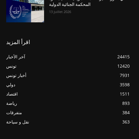
المحكمة الجنائية الدولية
13 juillet 2026
اقرأ المزيد
24415
آخر الأخبار
12420
تونس
7931
أخبار تونس
3598
دولي
1511
اقتصاد
893
رياضة
384
متفرقات
363
نقل و سياحة