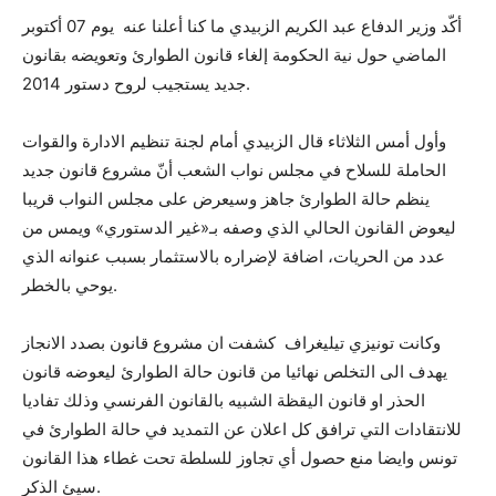
أكّد وزير الدفاع عبد الكريم الزبيدي ما كنا أعلنا عنه يوم 07 أكتوبر
الماضي حول نية الحكومة إلغاء قانون الطوارئ وتعويضه بقانون
جديد يستجيب لروح دستور 2014.
وأول أمس الثلاثاء قال الزبيدي أمام لجنة تنظيم الادارة والقوات
الحاملة للسلاح في مجلس نواب الشعب أنّ مشروع قانون جديد
ينظم حالة الطوارئ جاهز وسيعرض على مجلس النواب قريبا
ليعوض القانون الحالي الذي وصفه بـ«غير الدستوري» ويمس من
عدد من الحريات، اضافة لإضراره بالاستثمار بسبب عنوانه الذي
يوحي بالخطر.
وكانت تونيزي تيليغراف كشفت ان مشروع قانون بصدد الانجاز
يهدف الى التخلص نهائيا من قانون حالة الطوارئ ليعوضه قانون
الحذر او قانون اليقظة الشبيه بالقانون الفرنسي وذلك تفاديا
للانتقادات التي ترافق كل اعلان عن التمديد في حالة الطوارئ في
تونس وايضا منع حصول أي تجاوز للسلطة تحت غطاء هذا القانون
سيئ الذكر.