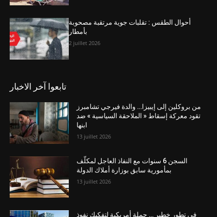
أحوال الطقس : تقلبات جوية مرتقبة مصحوبة
بأمطار
2 juillet 2026
تابعوا آخر الاخبار
من بروكلين إلى إيبيزا… والدة فيرجي تشامبرز
تقود معركة إسقاط « الملاحقة السياسية » ضد
ابنها
13 juillet 2026
السجن 6 سنوات مع النفاذ العاجل لمكلّف
بمأمورية سابق بوزارة أملاك الدولة
13 juillet 2026
في تطور خطير … حملة أمريكية لتفكيك نفوذ