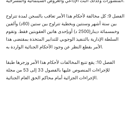
المنشورات وكذلك البث الإذاعي والعروض السينمائية والمسرحية.
الفصل 9: كل مخالفة لأحكام هذا الأمر تعاقب بالسجن لمدة تتراوح
بين ستة أشهر وسنتين وبخطية تتراوح بين ستين (60د) وألفين
وخمسمائة دينار(2500 د) أوبإحدى هاتين العقوبتين فقط. وتقوم
السلطة الإدارية بالتنفيذ الوجوبي للتدابير المتخذة بمقتضى هذا
الأمر بقطع النظر عن وجود الأحكام الجنائية الواردة به.
الفصل 10: يقع تتبع المخالفات لأحكام هذا الأمر وزجرها طبقا
للإجراءات المنصوص عليها بالفصول 33 إلى 53 من مجلة
الإجراءات الجزائية أمام محاكم الحق العام الجنائية.