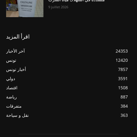
9 juillet 2026
اقرأ المزيد
24353
آخر الأخبار
12420
تونس
7857
أخبار تونس
3591
دولي
1508
اقتصاد
887
رياضة
384
متفرقات
363
نقل و سياحة