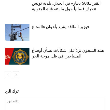
القبر بـ500 دينار» في الجلاز.. بلدية تونس
تتحرك قضائياً حول ما بثته قناة الجنوبية
وزير الطاقة يشيد بأعوان «الستاغ»
هيئة السجون تردّ على شكايات بشأن أوضاع
المساجين في ظل موجة الحر
ترك الرد