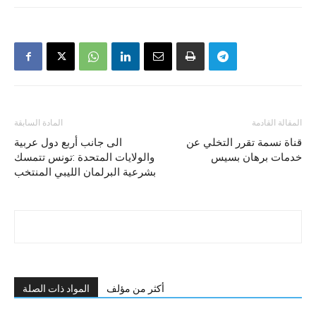
المقالة القادمة
المادة السابقة
قناة نسمة تقرر التخلي عن
الى جانب أربع دول عربية
خدمات برهان بسيس
والولايات المتحدة :تونس تتمسك
بشرعية البرلمان الليبي المنتخب
أكثر من مؤلف
المواد ذات الصلة