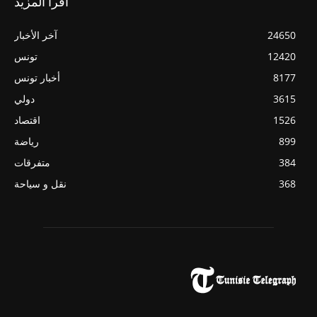
اقرأ المزيد
آخر الأخبار
24650
تونس
12420
أخبار تونس
8177
دولي
3615
اقتصاد
1526
رياضة
899
متفرقات
384
نقل و سياحة
368