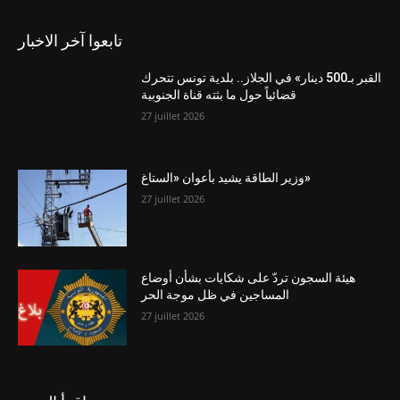
تابعوا آخر الاخبار
القبر بـ500 دينار» في الجلاز.. بلدية تونس تتحرك
قضائياً حول ما بثته قناة الجنوبية
27 juillet 2026
وزير الطاقة يشيد بأعوان «الستاغ»
27 juillet 2026
هيئة السجون تردّ على شكايات بشأن أوضاع
المساجين في ظل موجة الحر
27 juillet 2026