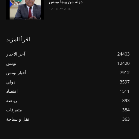
دولة من بينها تونس
12 juillet 2026
اقرأ المزيد
24403
آخر الأخبار
12420
تونس
7912
أخبار تونس
3597
دولي
1511
اقتصاد
893
رياضة
384
متفرقات
363
نقل و سياحة