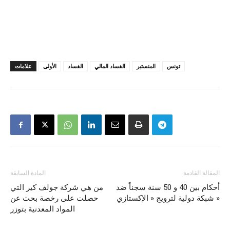
تونس
المنستير
الفساد المالي
الفساد
الأولى
علامات
المقالة القادمة
المادة السابقة
أحكام بين 40 و 50 سنة سجناً ضد
من هي شركة جولف كير التي
شبكة دولية لترويج « الإكستازي »
حصلت على رخصة بحث عن
المواد المعدنية بتوزر