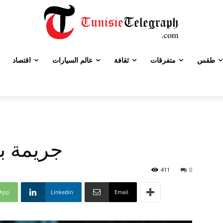
طقس
متفرقات
ثقافة
عالم السيارات
اقتصاد
جريمة ب
411
0
App
Linkedin
Email