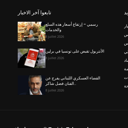
يد
تابعوا آخر الاخبار
رسمي – إرتفاع أسعار هذه السلع
ار
والخدمات
س
8 juillet 2026
نس
ي
الأنتربول تقبض على تونسيا في برلين
8 juillet 2026
اد
ضة
ت
القضاء العسكري اللبناني يفرج عن
الفنان فضل شاكر..
حة
8 juillet 2026