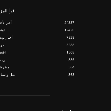
اقرأ المز
24337
آخر الأخب
12420
تون
7838
أخبار تو
3588
دول
1508
اقتص
886
ريا
384
متفرقا
363
نقل و سيا