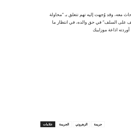
حاث معه، وقد وُجهت إليه تهم تتعلق بـ “محاولة
لف على السلف” في حق والده، في انتظار ما
جريمة
الزهروني
الجريمة
علامات