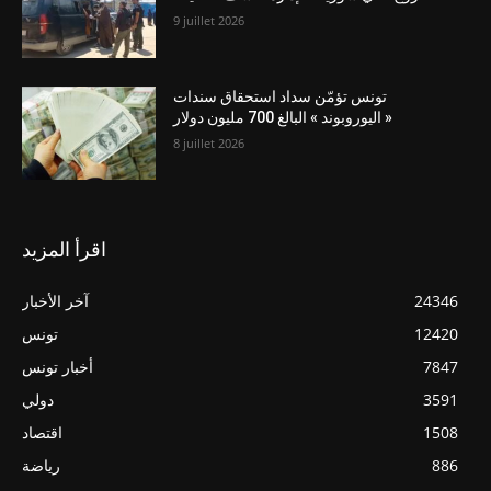
9 juillet 2026
تونس تؤمّن سداد استحقاق سندات
« اليوروبوند » البالغ 700 مليون دولار
8 juillet 2026
اقرأ المزيد
24346
آخر الأخبار
12420
تونس
7847
أخبار تونس
3591
دولي
1508
اقتصاد
886
رياضة