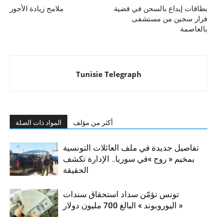
بطاقات إيداع بالسجن في قضية
ملامح زيادة الأجور
فرار سجين من مستشفى
بالعاصمة
Tunisie Telegraph
أكثر من مؤلف
المواد ذات الصلة
تفاصيل جديدة في ملف العائلات التونسية
بمخيم « روج »في سوريا.. الإدارة تكشف
الحقيقة
تونس تؤمّن سداد استحقاق سندات
« اليوروبوند » البالغ 700 مليون دولار