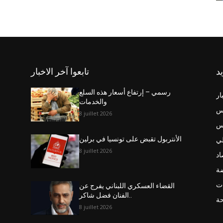
يد
تابعوا آخر الاخبار
رسمي – إرتفاع أسعار هذه السلع
ار
والخدمات
س
8 juillet 2026
نس
ي
الأنتربول تقبض على تونسيا في برلين
8 juillet 2026
اد
ضة
ت
القضاء العسكري اللبناني يفرج عن
الفنان فضل شاكر..
حة
8 juillet 2026