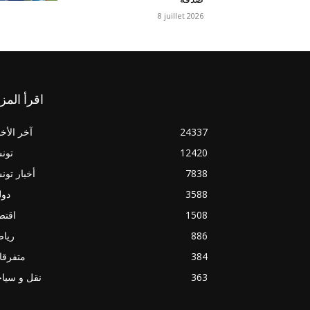
8 juillet 2026
اقرأ المز
24337
آخر الأخب
12420
تون
7838
أخبار تو
3588
دول
1508
اقتص
886
ريا
384
متفرقا
363
نقل و سيا