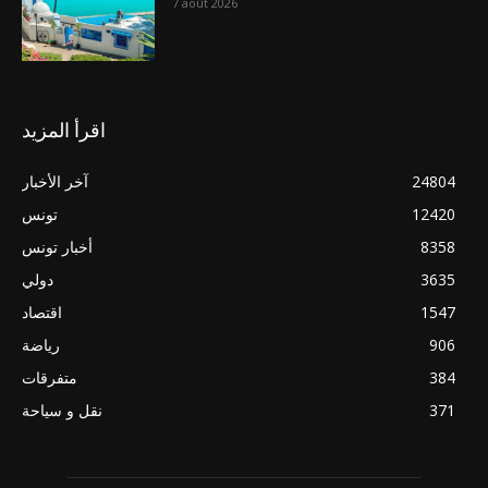
7 août 2026
اقرأ المزيد
24804
آخر الأخبار
12420
تونس
8358
أخبار تونس
3635
دولي
1547
اقتصاد
906
رياضة
384
متفرقات
371
نقل و سياحة