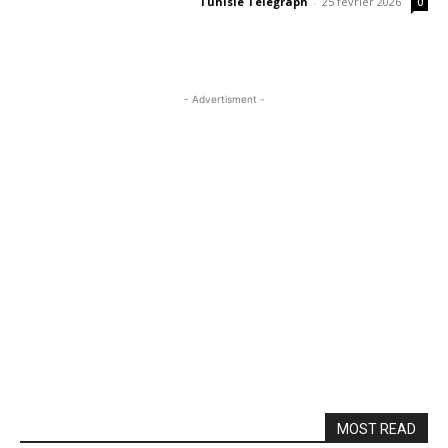
Tunisie Telegraph
-
25 février 2026
0
- Advertisment -
MOST READ