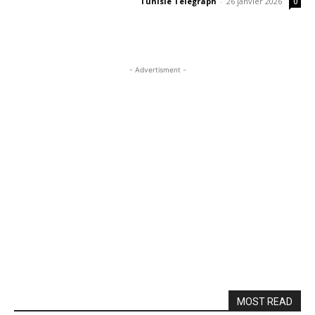
Tunisie Telegraph
-
26 janvier 2026
0
- Advertisment -
MOST READ