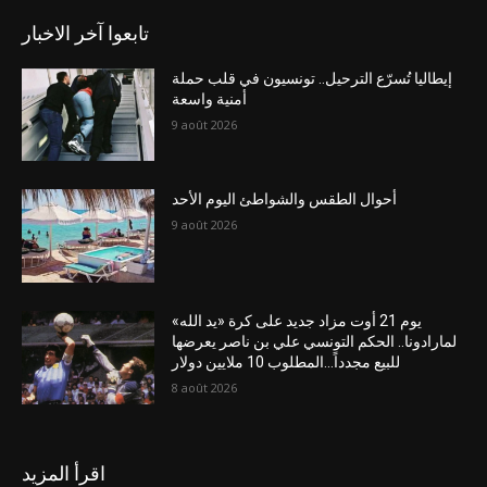
تابعوا آخر الاخبار
إيطاليا تُسرّع الترحيل.. تونسيون في قلب حملة
أمنية واسعة
9 août 2026
أحوال الطقس والشواطئ اليوم الأحد
9 août 2026
يوم 21 أوت مزاد جديد على كرة «يد الله»
لمارادونا.. الحكم التونسي علي بن ناصر يعرضها
للبيع مجدداً…المطلوب 10 ملايين دولار
8 août 2026
اقرأ المزيد