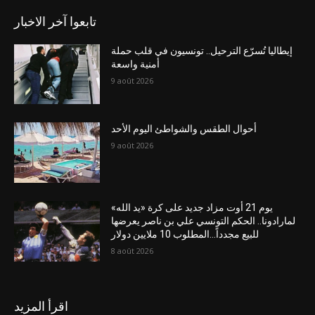
تابعوا آخر الاخبار
إيطاليا تُسرّع الترحيل.. تونسيون في قلب حملة
أمنية واسعة
9 août 2026
أحوال الطقس والشواطئ اليوم الأحد
9 août 2026
يوم 21 أوت مزاد جديد على كرة «يد الله»
لمارادونا.. الحكم التونسي علي بن ناصر يعرضها
للبيع مجدداً…المطلوب 10 ملايين دولار
8 août 2026
اقرأ المزيد