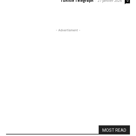
Tunisie Telegraph
-
27 janvier 2026
0
- Advertisment -
MOST READ