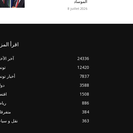
الموساد
8 juillet 2026
اقرأ المز
24336
آخر الأخب
12420
تون
7837
أخبار تو
3588
دول
1508
اقتص
886
ريا
384
متفرقا
363
نقل و سيا