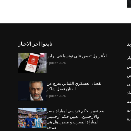
يد
تابعوا آخر الاخبار
الأنتربول تقبض على تونسيا في برلين
ار
8 juillet 2026
س
نس
ي
القضاء العسكري اللبناني يفرج عن
الفنان فضل شاكر..
اد
8 juillet 2026
ضة
ت
بعد تعيين حكم فرنسي لمباراة مصر
والأرجنتين… تعيين حكم أرجنتيني
حة
لمباراة المغرب و مصر…هل هي
صدفة