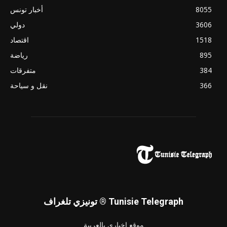
8055
أخبار تونس
3606
دولي
1518
اقتصاد
895
رياضة
384
متفرقات
366
نقل و سياحة
تونيزي تلغراف ® Tunisie Telegraph
موقع إخباري بالعربية