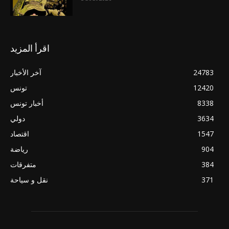
اقرأ المزيد
24783
آخر الأخبار
12420
تونس
8338
أخبار تونس
3634
دولي
1547
اقتصاد
904
رياضة
384
متفرقات
371
نقل و سياحة